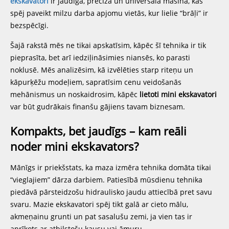
ekskavatori
ir jaudīga, precīza un universāla mašīna, kas
spēj paveikt milzu darba apjomu vietās, kur lielie “brāļi” ir
bezspēcīgi.
Šajā rakstā mēs ne tikai apskatīsim, kāpēc šī tehnika ir tik
pieprasīta, bet arī iedziļināsimies niansēs, ko parasti
noklusē. Mēs analizēsim, kā izvēlēties starp riteņu un
kāpurķēžu modeļiem, sapratīsim cenu veidošanās
mehānismus un noskaidrosim, kāpēc
lietoti mini ekskavatori
var būt gudrākais finanšu gājiens tavam biznesam.
Kompakts, bet jaudīgs – kam reāli
noder mini ekskavators?
Mānīgs ir priekšstats, ka maza izmēra tehnika domāta tikai
“vieglajiem” dārza darbiem. Patiesībā mūsdienu tehnika
piedāvā pārsteidzošu hidraulisko jaudu attiecībā pret savu
svaru. Mazie ekskavatori spēj tikt galā ar cieto mālu,
akmeņainu grunti un pat sasalušu zemi, ja vien tas ir
aprīkots ar atbilstošu kausu vai āmuru.