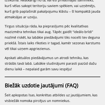
izsīkuma. Neatkarīgi no tā, vai esi privātmājas saimnieks,
kurš vēlas sakopt teritoriju saviem spēkiem, vai uzņēmējs,
kurš grib paplašināt pakalpojumu klāstu – šī kompaktā jauda
atmaksājas ar uzviju.
Tirgus situācija rāda, ka pieprasījums pēc kvalitatīvas
mazizmēra tehnikas tikai aug. Tāpēc gaidīt “ideālo brīdi”
nozīmē riskēt, ka labākie piedāvājumi tiks nocelti tev deguna
priekšā. Īstais laiks rīkoties ir tagad, kamēr sezonas karstums
vēl tikai uzņem apgriezienus.
Apskati aktuālos piedāvājumus un atrodi tehniku, kas
strādās tavā labā. Labākie sludinājumi parasti pazūd dažu
dienu laikā – nepalaid garām savu iespēju!
Biežāk uzdotie jautājumi (FAQ)
Šeit apkopotas īsas, konkrētas atbildes uz jautājumiem, kas
visbiežāk nomoka pircējus un nomniekus.