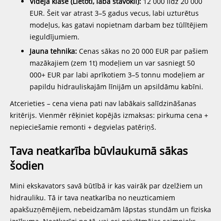
Vidējā klase (Lietoti, labā stāvoklī):
12 000 līdz 20 000
EUR. Šeit var atrast 3–5 gadus vecus, labi uzturētus
modeļus, kas gatavi nopietnam darbam bez tūlītējiem
ieguldījumiem.
Jauna tehnika:
Cenas sākas no 20 000 EUR par pašiem
mazākajiem (zem 1t) modeļiem un var sasniegt 50
000+ EUR par labi aprīkotiem 3–5 tonnu modeļiem ar
papildu hidrauliskajām līnijām un apsildāmu kabīni.
Atcerieties – cena viena pati nav labākais salīdzināšanas
kritērijs. Vienmēr rēķiniet kopējās izmaksas: pirkuma cena +
nepieciešamie remonti + degvielas patēriņš.
Tava neatkarība būvlaukumā sākas
šodien
Mini ekskavators savā būtībā ir kas vairāk par dzelžiem un
hidrauliku. Tā ir tava neatkarība no neuzticamiem
apakšuzņēmējiem, nebeidzamām lāpstas stundām un fiziska