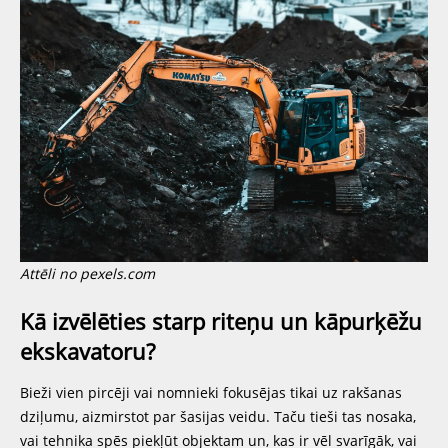
Attēli no pexels.com
Kā izvēlēties starp riteņu un kāpurķēžu
ekskavatoru?
Bieži vien pircēji vai nomnieki fokusējas tikai uz rakšanas
dziļumu, aizmirstot par šasijas veidu. Taču tieši tas nosaka,
vai tehnika spēs piekļūt objektam un, kas ir vēl svarīgāk, vai