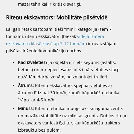
mazai tehnikai ir kritiski svarīgi.
Riteņu ekskavators: Mobilitāte pilsētvidē
Lai gan retāk sastopami tieši “mini” kategorijā (zem 7
tonnām), riteņu ekskavatori (biežāk
vidējā izmēra
ekskavatoru klasē klasē ap 7-12 tonnām
) ir neaizstājami
pilsētas inženierkomunikāciju darbos.
Kad izvēlēties?
Ja objektā ir ciets segums (asfalts,
betons) un ir nepieciešams bieži pārvietoties starp
dažādām darba zonām, neizmantojot treileri.
Ātrums:
Riteņu ekskavators spēj pārvietoties ar
ātrumu līdz pat 30 km/h, kamēr kāpurķēžu tehnika
“rāpo” ar 4-5 km/h.
Mīnuss:
Riteņu tehnikai ir augstāks smaguma centrs
un mazāka stabilitāte uz mīkstas grunts. Dubļos riteņu
ekskavators var iestrēgt tur, kur kāpurķēžu traktors
izbrauktu bez pūlēm.