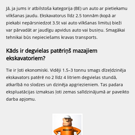
Jā, ja jums ir atbilstoša kategorija (BE) un auto ar pietiekamu
vilkšanas jaudu. Ekskavatorus līdz 2.5 tonnām (kopā ar
piekabi nepārsniedzot 3.5t vai auto vilkšanas limitu) bieži
var pārvadāt ar jaudīgu apvidus auto vai busiņu. Smagākai
tehnikai būs nepieciešams kravas transports.
Kāds ir degvielas patēriņš mazajiem
ekskavatoriem?
Tie ir ļoti ekonomiski. Vidēji 1.5–3 tonnu smags dīzeļdzinēja
ekskavators patērē no 2 līdz 4 litriem degvielas stundā,
atkarībā no slodzes un dzinēja apgriezieniem. Tas padara
ekspluatācijas izmaksas ļoti zemas salīdzinājumā ar paveikto
darba apjomu.