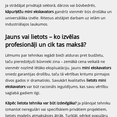
Ja strādājat privātajā sektorā, dārzos vai būvbedrēs,
kāpurķēžu mini ekskavators
gandrīz vienmēr būs drošāka un
universālāka izvēle. Riteņus atstājiet darbam uz ielām un
industriālajos laukumos.
Jauns vai lietots – ko izvēlas
profesionāļi un cik tas maksā?
Lēmums par tehnikas iegādi bieži atduras pret budžetu,
taču pieredzējuši būvnieki zina – zemākā cena veikalā ne
vienmēr nozīmē lētāko ekspluatāciju. Jauns
mini ekskavators
sniedz garantijas drošību, taču tā vērtības kritums pirmajos
divos gados ir dramatisks. Savukārt kvalitatīvs
lietots mini
ekskavators
var būt racionāls ieguldījums, kas savu vērtību
saglabā gadiem ilgi.
Kāpēc lietota tehnika var būt izdevīgāka?
Ja plānojat tehniku
izmantot neregulāri vai specifiskiem privātiem projektiem,
lietots modelis atmaksāsies ātrāk. Turklāt, pērkot populāru