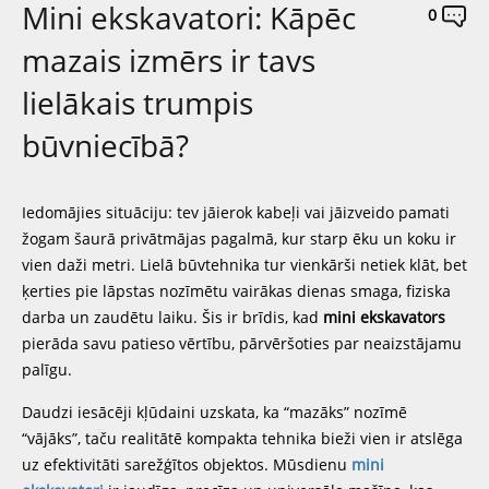
Mini ekskavatori: Kāpēc
0
mazais izmērs ir tavs
lielākais trumpis
būvniecībā?
Iedomājies situāciju: tev jāierok kabeļi vai jāizveido pamati
žogam šaurā privātmājas pagalmā, kur starp ēku un koku ir
vien daži metri. Lielā būvtehnika tur vienkārši netiek klāt, bet
ķerties pie lāpstas nozīmētu vairākas dienas smaga, fiziska
darba un zaudētu laiku. Šis ir brīdis, kad
mini ekskavators
pierāda savu patieso vērtību, pārvēršoties par neaizstājamu
palīgu.
Daudzi iesācēji kļūdaini uzskata, ka “mazāks” nozīmē
“vājāks”, taču realitātē kompakta tehnika bieži vien ir atslēga
uz efektivitāti sarežģītos objektos. Mūsdienu
mini