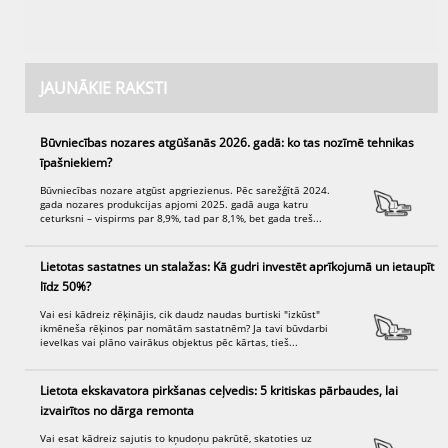
JAUNĀKIE RAKSTI
Būvniecības nozares atgūšanās 2026. gadā: ko tas nozīmē tehnikas
īpašniekiem?
Būvniecības nozare atgūst apgriezienus. Pēc sarežģītā 2024.
gada nozares produkcijas apjomi 2025. gadā auga katru
ceturksni – vispirms par 8,9%, tad par 8,1%, bet gada treš...
Lietotas sastatnes un stalažas: Kā gudri investēt aprīkojumā un ietaupīt
līdz 50%?
Vai esi kādreiz rēķinājis, cik daudz naudas burtiski "izkūst"
ikmēneša rēķinos par nomātām sastatnēm? Ja tavi būvdarbi
ievelkas vai plāno vairākus objektus pēc kārtas, tieš...
Lietota ekskavatora pirkšanas ceļvedis: 5 kritiskas pārbaudes, lai
izvairītos no dārga remonta
Vai esat kādreiz sajutis to kņudoņu pakrūtē, skatoties uz