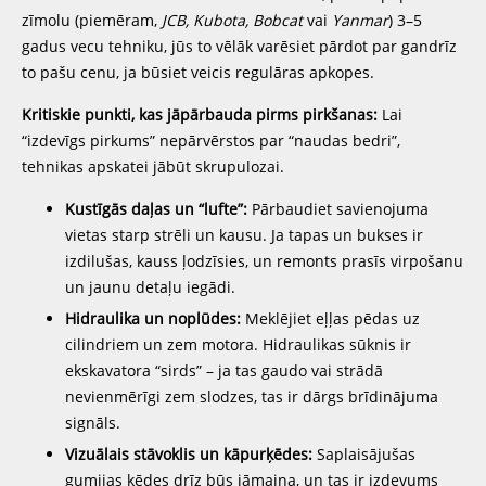
zīmolu (piemēram,
JCB, Kubota, Bobcat
vai
Yanmar
) 3–5
gadus vecu tehniku, jūs to vēlāk varēsiet pārdot par gandrīz
to pašu cenu, ja būsiet veicis regulāras apkopes.
Kritiskie punkti, kas jāpārbauda pirms pirkšanas:
Lai
“izdevīgs pirkums” nepārvērstos par “naudas bedri”,
tehnikas apskatei jābūt skrupulozai.
Kustīgās daļas un “lufte”:
Pārbaudiet savienojuma
vietas starp strēli un kausu. Ja tapas un bukses ir
izdilušas, kauss ļodzīsies, un remonts prasīs virpošanu
un jaunu detaļu iegādi.
Hidraulika un noplūdes:
Meklējiet eļļas pēdas uz
cilindriem un zem motora. Hidraulikas sūknis ir
ekskavatora “sirds” – ja tas gaudo vai strādā
nevienmērīgi zem slodzes, tas ir dārgs brīdinājuma
signāls.
Vizuālais stāvoklis un kāpurķēdes:
Saplaisājušas
gumijas ķēdes drīz būs jāmaina, un tas ir izdevums