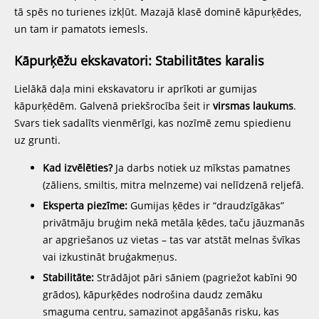
tā spēs no turienes izkļūt. Mazajā klasē dominē kāpurķēdes,
un tam ir pamatots iemesls.
Kāpurķēžu ekskavatori: Stabilitātes karalis
Lielākā daļa mini ekskavatoru ir aprīkoti ar gumijas
kāpurķēdēm. Galvenā priekšrocība šeit ir
virsmas laukums
.
Svars tiek sadalīts vienmērīgi, kas nozīmē zemu spiedienu
uz grunti.
Kad izvēlēties?
Ja darbs notiek uz mīkstas pamatnes
(zāliens, smiltis, mitra melnzeme) vai nelīdzenā reljefā.
Eksperta piezīme:
Gumijas ķēdes ir “draudzīgākas”
privātmāju bruģim nekā metāla ķēdes, taču jāuzmanās
ar apgriešanos uz vietas – tas var atstāt melnas švīkas
vai izkustināt bruģakmeņus.
Stabilitāte:
Strādājot pāri sāniem (pagriežot kabīni 90
grādos), kāpurķēdes nodrošina daudz zemāku
smaguma centru, samazinot apgāšanās risku, kas