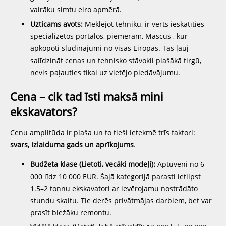
vairāku simtu eiro apmērā.
Uzticams avots:
Meklējot tehniku, ir vērts ieskatīties
specializētos portālos, piemēram, Mascus , kur
apkopoti sludinājumi no visas Eiropas. Tas ļauj
salīdzināt cenas un tehnisko stāvokli plašākā tirgū,
nevis paļauties tikai uz vietējo piedāvājumu.
Cena – cik tad īsti maksā mini
ekskavators?
Cenu amplitūda ir plaša un to tieši ietekmē trīs faktori:
svars, izlaiduma gads un aprīkojums
.
Budžeta klase (Lietoti, vecāki modeļi):
Aptuveni no 6
000 līdz 10 000 EUR. Šajā kategorijā parasti ietilpst
1.5–2 tonnu ekskavatori ar ievērojamu nostrādāto
stundu skaitu. Tie derēs privātmājas darbiem, bet var
prasīt biežāku remontu.