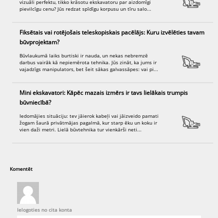
vizuāli perfektu, tikko krāsotu ekskavatoru par aizdomīgi
pievilcīgu cenu? Jūs redzat spīdīgu korpusu un tīru salo...
Fiksētais vai rotējošais teleskopiskais pacēlājs: Kuru izvēlēties tavam
būvprojektam?
Būvlaukumā laiks burtiski ir nauda, un nekas nebremzē
darbus vairāk kā nepiemērota tehnika. Jūs zināt, ka jums ir
vajadzīgs manipulators, bet šeit sākas galvassāpes: vai pi...
Mini ekskavatori: Kāpēc mazais izmērs ir tavs lielākais trumpis
būvniecībā?
Iedomājies situāciju: tev jāierok kabeļi vai jāizveido pamati
žogam šaurā privātmājas pagalmā, kur starp ēku un koku ir
vien daži metri. Lielā būvtehnika tur vienkārši neti...
Komentēt
Ielogoties no cita konta