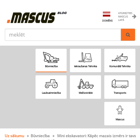
ATGRIEZTIES
MASCUS
LAPĀ
DOMĒNS
Būvniecība
Iekraušanas Tehnika
Komunālā Tehnika
Lauksaimniecība
Mežizstrāde
Transports
Mascus
Uz sākumu
» Būvniecība » Mini ekskavatori: Kāpēc mazais izmērs ir tavs