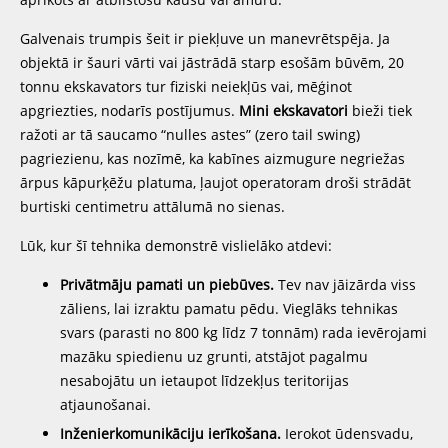
Galvenais trumpis šeit ir piekļuve un manevrētspēja. Ja
objektā ir šauri vārti vai jāstrādā starp esošām būvēm, 20
tonnu ekskavators tur fiziski neiekļūs vai, mēģinot
apgriezties, nodarīs postījumus.
Mini ekskavatori
bieži tiek
ražoti ar tā saucamo “nulles astes” (zero tail swing)
pagriezienu, kas nozīmē, ka kabīnes aizmugure negriežas
ārpus kāpurķēžu platuma, ļaujot operatoram droši strādāt
burtiski centimetru attālumā no sienas.
Lūk, kur šī tehnika demonstrē vislielāko atdevi:
Privātmāju pamati un piebūves.
Tev nav jāizārda viss
zāliens, lai izraktu pamatu pēdu. Vieglāks tehnikas
svars (parasti no 800 kg līdz 7 tonnām) rada ievērojami
mazāku spiedienu uz grunti, atstājot pagalmu
nesabojātu un ietaupot līdzekļus teritorijas
atjaunošanai.
Inženierkomunikāciju ierīkošana.
Ierokot ūdensvadu,