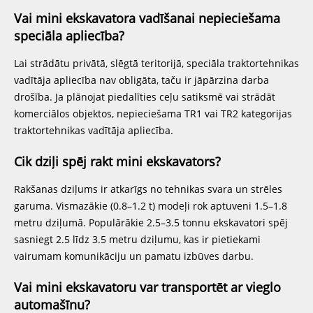
Vai mini ekskavatora vadīšanai nepieciešama
speciāla apliecība?
Lai strādātu privātā, slēgtā teritorijā, speciāla traktortehnikas
vadītāja apliecība nav obligāta, taču ir jāpārzina darba
drošība. Ja plānojat piedalīties ceļu satiksmē vai strādāt
komerciālos objektos, nepieciešama TR1 vai TR2 kategorijas
traktortehnikas vadītāja apliecība.
Cik dziļi spēj rakt mini ekskavators?
Rakšanas dziļums ir atkarīgs no tehnikas svara un strēles
garuma. Vismazākie (0.8–1.2 t) modeļi rok aptuveni 1.5–1.8
metru dziļumā. Populārākie 2.5–3.5 tonnu ekskavatori spēj
sasniegt 2.5 līdz 3.5 metru dziļumu, kas ir pietiekami
vairumam komunikāciju un pamatu izbūves darbu.
Vai mini ekskavatoru var transportēt ar vieglo
automašīnu?