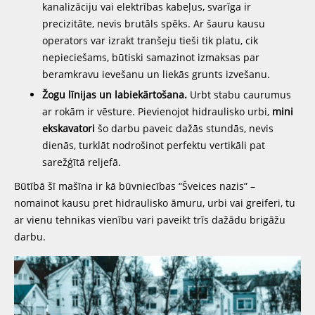
kanalizāciju vai elektrības kabeļus, svarīga ir
precizitāte, nevis brutāls spēks. Ar šauru kausu
operators var izrakt tranšeju tieši tik platu, cik
nepieciešams, būtiski samazinot izmaksas par
beramkravu ievešanu un liekās grunts izvešanu.
Žogu līnijas un labiekārtošana.
Urbt stabu caurumus
ar rokām ir vēsture. Pievienojot hidraulisko urbi,
mini
ekskavatori
šo darbu paveic dažās stundās, nevis
dienās, turklāt nodrošinot perfektu vertikāli pat
sarežģītā reljefā.
Būtībā šī mašīna ir kā būvniecības “Šveices nazis” –
nomainot kausu pret hidraulisko āmuru, urbi vai greiferi, tu
ar vienu tehnikas vienību vari paveikt trīs dažādu brigāžu
darbu.