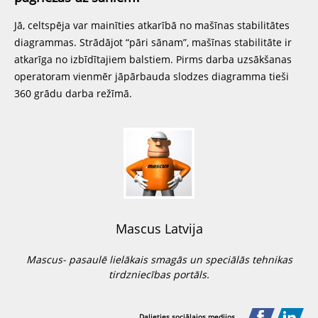
Jā, celtspēja var mainīties atkarībā no mašīnas stabilitātes
diagrammas. Strādājot “pāri sānam”, mašīnas stabilitāte ir
atkarīga no izbīdītajiem balstiem. Pirms darba uzsākšanas
operatoram vienmēr jāpārbauda slodzes diagramma tieši
360 grādu darba režīmā.
Mascus Latvija
Mascus- pasaulē lielākais smagās un speciālās tehnikas
tirdzniecības portāls.
Dalieties sociālajos medijos