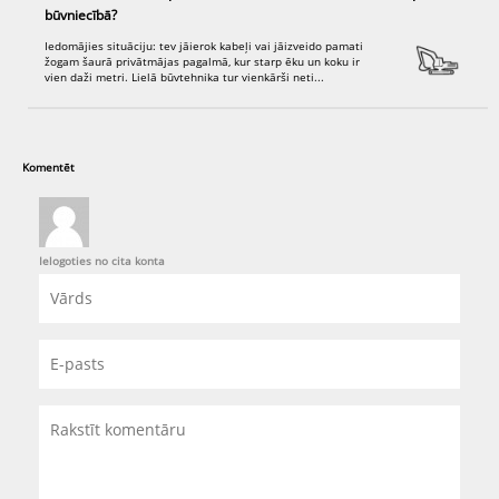
būvniecībā?
Iedomājies situāciju: tev jāierok kabeļi vai jāizveido pamati
žogam šaurā privātmājas pagalmā, kur starp ēku un koku ir
vien daži metri. Lielā būvtehnika tur vienkārši neti...
Komentēt
Ielogoties no cita konta