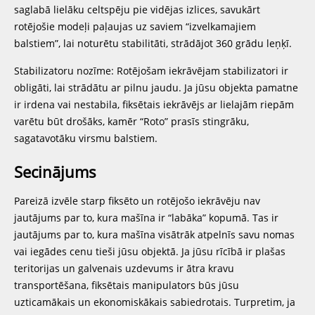
saglabā lielāku celtspēju pie vidējas izlices, savukārt
rotējošie modeļi paļaujas uz saviem “izvelkamajiem
balstiem”, lai noturētu stabilitāti, strādājot 360 grādu leņķī.
Stabilizatoru nozīme: Rotējošam iekrāvējam stabilizatori ir
obligāti, lai strādātu ar pilnu jaudu. Ja jūsu objekta pamatne
ir irdena vai nestabila, fiksētais iekrāvējs ar lielajām riepām
varētu būt drošāks, kamēr “Roto” prasīs stingrāku,
sagatavotāku virsmu balstiem.
Secinājums
Pareizā izvēle starp fiksēto un rotējošo iekrāvēju nav
jautājums par to, kura mašīna ir “labāka” kopumā. Tas ir
jautājums par to, kura mašīna visātrāk atpelnīs savu nomas
vai iegādes cenu tieši jūsu objektā. Ja jūsu rīcībā ir plašas
teritorijas un galvenais uzdevums ir ātra kravu
transportēšana, fiksētais manipulators būs jūsu
uzticamākais un ekonomiskākais sabiedrotais. Turpretim, ja