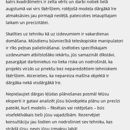
katrs kvadrātmetrs ir zelta vērts un darbi notiek lielā
augstumā vai virs šķēršļiem, rotējošā modeļa dārgākā īre
atmaksāsies jau pirmajā nedēļā, pateicoties ietaupītajam
laikam un precizitātei.
Skatīties uz tehniku kā uz izdevumiem ir vakardienas
domāšana. Mūsdienu būvniecībā teleskopiskie manipulatori
ir rīks peļņas palielināšanai. Izvēloties specifiskajam
uzdevumam atbilstošāko iekārtu, jūs samazināt dīkstāvi,
pasargājat darbiniekus no lieka riska un nodrošināt, ka
projekts virzās uz priekšu bez neparedzētiem tehniskiem
šķēršļiem. Atcerieties, ka nepareiza mašīna objektā ir
dārgāka nekā visdārgākā īre.
Nepieļaujiet dārgas kļūdas plānošanas posmā! Mūsu
eksperti ir gatavi analizēt jūsu būvobjekta plānu un precīzi
pateikt, kurš modelis – fiksētais vai rotējošais – būs
visefektīvākais tieši jūsu vajadzībām. Rezervējiet
konsultāciju jau šodien un nodrošiniet sev tehniku, kas
strādā jūsu, nevis jūsu izmaksu labā!