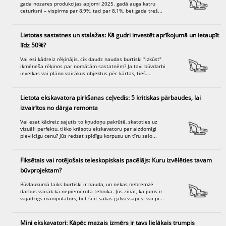
gada nozares produkcijas apjomi 2025. gadā auga katru
ceturksni – vispirms par 8,9%, tad par 8,1%, bet gada treš...
Lietotas sastatnes un stalažas: Kā gudri investēt aprīkojumā un ietaupīt
līdz 50%?
Vai esi kādreiz rēķinājis, cik daudz naudas burtiski "izkūst"
ikmēneša rēķinos par nomātām sastatnēm? Ja tavi būvdarbi
ievelkas vai plāno vairākus objektus pēc kārtas, tieš...
Lietota ekskavatora pirkšanas ceļvedis: 5 kritiskas pārbaudes, lai
izvairītos no dārga remonta
Vai esat kādreiz sajutis to kņudoņu pakrūtē, skatoties uz
vizuāli perfektu, tikko krāsotu ekskavatoru par aizdomīgi
pievilcīgu cenu? Jūs redzat spīdīgu korpusu un tīru salo...
Fiksētais vai rotējošais teleskopiskais pacēlājs: Kuru izvēlēties tavam
būvprojektam?
Būvlaukumā laiks burtiski ir nauda, un nekas nebremzē
darbus vairāk kā nepiemērota tehnika. Jūs zināt, ka jums ir
vajadzīgs manipulators, bet šeit sākas galvassāpes: vai pi...
Mini ekskavatori: Kāpēc mazais izmērs ir tavs lielākais trumpis