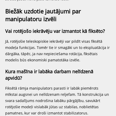
Biežāk uzdotie jautājumi par
manipulatoru izvēli
Vai rotējošo iekrāvēju var izmantot kā fiksēto?
Jā, rotējošie teleskopiskie iekrāvēji var pildīt visas fiksētā
modeļa funkcijas. Tomēr tie ir smagāki un to ekspluatācija ir
dārgāka, tāpēc, ja nav nepieciešama rotācija, fiksētais
modelis būs ekonomiski pamatotāka izvēle.
Kura mašīna ir labāka darbam nelīdzenā
apvidū?
Fiksētā rāmja manipulators parasti ir labāk piemērots
mīkstai augsnei un nelīdzenam reljefam. Tā konstrukcija un
svara sadalījums nodrošina labāku pārgājību, savukārt
rotējošie modeļi vislabāk jūtas uz stabilas, noblietētas
pamatnes, kur var droši izmantot stabilizatorus.