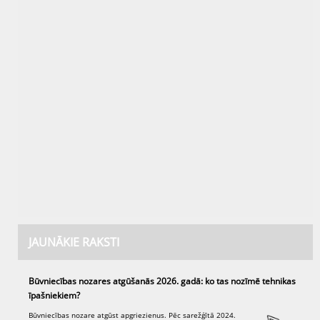
JAUNĀKIE RAKSTI
Būvniecības nozares atgūšanās 2026. gadā: ko tas nozīmē tehnikas
īpašniekiem?
Būvniecības nozare atgūst apgriezienus. Pēc sarežģītā 2024.