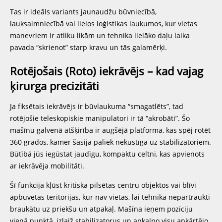
Tas ir ideāls variants jaunaudžu būvniecībā,
lauksaimniecībā vai lielos loģistikas laukumos, kur vietas
manevriem ir atliku likām un tehnika lielāko daļu laika
pavada “skrienot” starp kravu un tās galamērķi.
Rotējošais (Roto) iekrāvējs – kad vajag
ķirurga precizitāti
Ja fiksētais iekrāvējs ir būvlaukuma “smagatlēts”, tad
rotējošie teleskopiskie manipulatori ir tā “akrobāti”. Šo
mašīnu galvenā atšķirība ir augšējā platforma, kas spēj rotēt
360 grādos, kamēr šasija paliek nekustīga uz stabilizatoriem.
Būtībā jūs iegūstat jaudīgu, kompaktu celtni, kas apvienots
ar iekrāvēja mobilitāti.
Šī funkcija kļūst kritiska pilsētas centru objektos vai blīvi
apbūvētās teritorijās, kur nav vietas, lai tehnika nepārtraukti
braukātu uz priekšu un atpakaļ. Mašīna ieņem pozīciju
vienā punktā, izlaiž stabilizatorus un apkalpo visu apkārtējo