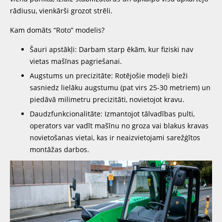
rādiusu, vienkārši grozot strēli.
Kam domāts “Roto” modelis?
Šauri apstākļi: Darbam starp ēkām, kur fiziski nav
vietas mašīnas pagriešanai.
Augstums un precizitāte: Rotējošie modeļi bieži
sasniedz lielāku augstumu (pat virs 25-30 metriem) un
piedāvā milimetru precizitāti, novietojot kravu.
Daudzfunkcionalitāte: Izmantojot tālvadības pulti,
operators var vadīt mašīnu no groza vai blakus kravas
novietošanas vietai, kas ir neaizvietojami sarežģītos
montāžas darbos.