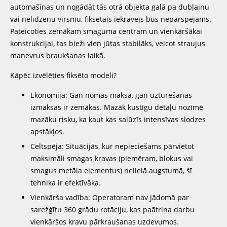
automašīnas un nogādāt tās otrā objekta galā pa dubļainu
vai nelīdzenu virsmu, fiksētais iekrāvējs būs nepārspējams.
Pateicoties zemākam smaguma centram un vienkāršākai
konstrukcijai, tas bieži vien jūtas stabilāks, veicot straujus
manevrus braukšanas laikā.
Kāpēc izvēlēties fiksēto modeli?
Ekonomija: Gan nomas maksa, gan uzturēšanas
izmaksas ir zemākas. Mazāk kustīgu detaļu nozīmē
mazāku risku, ka kaut kas salūzīs intensīvas slodzes
apstākļos.
Celtspēja: Situācijās, kur nepieciešams pārvietot
maksimāli smagas kravas (piemēram, blokus vai
smagus metāla elementus) nelielā augstumā, šī
tehnika ir efektīvāka.
Vienkārša vadība: Operatoram nav jādomā par
sarežģītu 360 grādu rotāciju, kas paātrina darbu
vienkāršos kravu pārkraušanas uzdevumos.