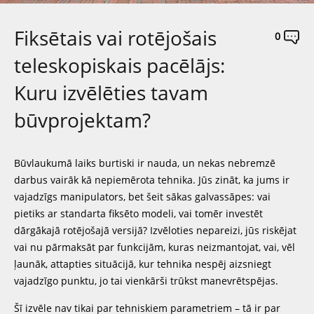
Fiksētais vai rotējošais
0
teleskopiskais pacēlājs:
Kuru izvēlēties tavam
būvprojektam?
Būvlaukumā laiks burtiski ir nauda, un nekas nebremzē
darbus vairāk kā nepiemērota tehnika. Jūs zināt, ka jums ir
vajadzīgs manipulators, bet šeit sākas galvassāpes: vai
pietiks ar standarta fiksēto modeli, vai tomēr investēt
dārgākajā rotējošajā versijā? Izvēloties nepareizi, jūs riskējat
vai nu pārmaksāt par funkcijām, kuras neizmantojat, vai, vēl
ļaunāk, attapties situācijā, kur tehnika nespēj aizsniegt
vajadzīgo punktu, jo tai vienkārši trūkst manevrētspējas.
Šī izvēle nav tikai par tehniskiem parametriem – tā ir par