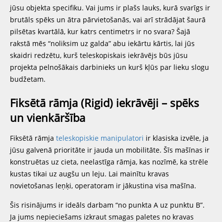
jūsu objekta specifiku. Vai jums ir plašs lauks, kurā svarīgs ir
brutāls spēks un ātra pārvietošanās, vai arī strādājat šaurā
pilsētas kvartālā, kur katrs centimetrs ir no svara? Šajā
rakstā mēs “noliksim uz galda” abu iekārtu kārtis, lai jūs
skaidri redzētu, kurš teleskopiskais iekrāvējs būs jūsu
projekta pelnošākais darbinieks un kurš kļūs par lieku slogu
budžetam.
Fiksētā rāmja (Rigid) iekrāvēji – spēks
un vienkāršība
Fiksētā rāmja
teleskopiskie manipulatori
ir klasiska izvēle, ja
jūsu galvenā prioritāte ir jauda un mobilitāte. Šīs mašīnas ir
konstruētas uz cieta, neelastīga rāmja, kas nozīmē, ka strēle
kustas tikai uz augšu un leju. Lai mainītu kravas
novietošanas leņķi, operatoram ir jākustina visa mašīna.
Šis risinājums ir ideāls darbam “no punkta A uz punktu B”.
Ja jums nepieciešams izkraut smagas paletes no kravas