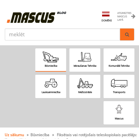
ATGRIEZTIES
MASCUS
LAPĀ
DOMĒNS
Būvniecība
Iekraušanas Tehnika
Komunālā Tehnika
Lauksaimniecība
Mežizstrāde
Transports
Mascus
Uz sākumu
» Būvniecība » Fiksētais vai rotējošais teleskopiskais pacēlājs: