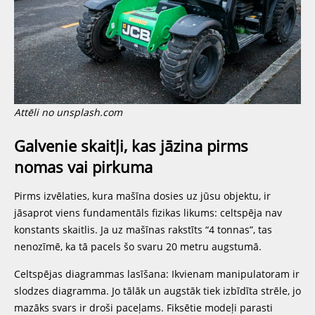
Attēli no unsplash.com
Galvenie skaitļi, kas jāzina pirms
nomas vai pirkuma
Pirms izvēlaties, kura mašīna dosies uz jūsu objektu, ir
jāsaprot viens fundamentāls fizikas likums: celtspēja nav
konstants skaitlis. Ja uz mašīnas rakstīts “4 tonnas”, tas
nenozīmē, ka tā pacels šo svaru 20 metru augstumā.
Celtspējas diagrammas lasīšana: Ikvienam manipulatoram ir
slodzes diagramma. Jo tālāk un augstāk tiek izbīdīta strēle, jo
mazāks svars ir droši paceļams. Fiksētie modeļi parasti