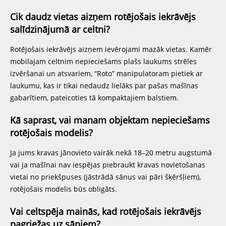
Cik daudz vietas aizņem rotējošais iekrāvējs
salīdzinājumā ar celtni?
Rotējošais iekrāvējs aizņem ievērojami mazāk vietas. Kamēr
mobilajam celtnim nepieciešams plašs laukums strēles
izvēršanai un atsvariem, “Roto” manipulatoram pietiek ar
laukumu, kas ir tikai nedaudz lielāks par pašas mašīnas
gabarītiem, pateicoties tā kompaktajiem balstiem.
Kā saprast, vai manam objektam nepieciešams
rotējošais modelis?
Ja jums kravas jānovieto vairāk nekā 18–20 metru augstumā
vai ja mašīnai nav iespējas piebraukt kravas novietošanas
vietai no priekšpuses (jāstrādā sānus vai pāri šķēršļiem),
rotējošais modelis būs obligāts.
Vai celtspēja mainās, kad rotējošais iekrāvējs
pagriežas uz sāniem?