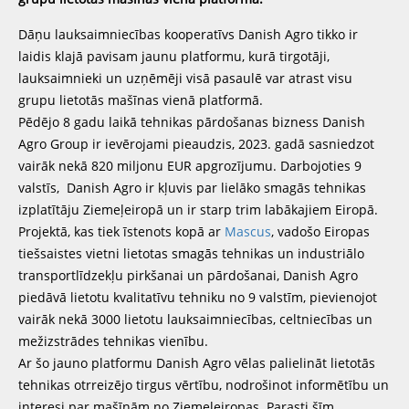
Dāņu lauksaimniecības kooperatīvs Danish Agro tikko ir
laidis klajā pavisam jaunu platformu, kurā tirgotāji,
lauksaimnieki un uzņēmēji visā pasaulē var atrast visu
grupu lietotās mašīnas vienā platformā.
Pēdējo 8 gadu laikā tehnikas pārdošanas bizness Danish
Agro Group ir ievērojami pieaudzis, 2023. gadā sasniedzot
vairāk nekā 820 miljonu EUR apgrozījumu. Darbojoties 9
valstīs, Danish Agro ir kļuvis par lielāko smagās tehnikas
izplatītāju Ziemeļeiropā un ir starp trim labākajiem Eiropā.
Projektā, kas tiek īstenots kopā ar
Mascus
, vadošo Eiropas
tiešsaistes vietni lietotas smagās tehnikas un industriālo
transportlīdzekļu pirkšanai un pārdošanai, Danish Agro
piedāvā lietotu kvalitatīvu tehniku no 9 valstīm, pievienojot
vairāk nekā 3000 lietotu lauksaimniecības, celtniecības un
mežizstrādes tehnikas vienību.
Ar šo jauno platformu Danish Agro vēlas palielināt lietotās
tehnikas otrreizējo tirgus vērtību, nodrošinot informētību un
interesi par mašīnām no Ziemeļeiropas. Parasti šīm