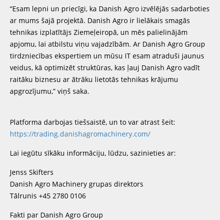
“Esam lepni un priecīgi, ka Danish Agro izvēlējās sadarboties
ar mums šajā projektā. Danish Agro ir lielākais smagās
tehnikas izplatītājs Ziemeļeiropā, un mēs palielinājām
apjomu, lai atbilstu viņu vajadzībām. Ar Danish Agro Group
tirdzniecības ekspertiem un mūsu IT esam atraduši jaunus
veidus, kā optimizēt struktūras, kas ļauj Danish Agro vadīt
raitāku biznesu ar ātrāku lietotās tehnikas krājumu
apgrozījumu,” viņš saka.
Platforma darbojas tiešsaistē, un to var atrast šeit:
https://trading.danishagromachinery.com/
Lai iegūtu sīkāku informāciju, lūdzu, sazinieties ar:
Jenss Skifters
Danish Agro Machinery grupas direktors
Tālrunis +45 2780 0106
Fakti par Danish Agro Group