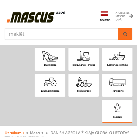
ATGRIEZTIES
MASCUS
LAPĀ
DOMĒNS
Būvniecība
Iekraušanas Tehnika
Komunālā Tehnika
Lauksaimniecība
Mežizstrāde
Transports
Mascus
Uz sākumu
» Mascus » DANISH AGRO LAIŽ KLAJĀ GLOBĀLO LIETOTĀS