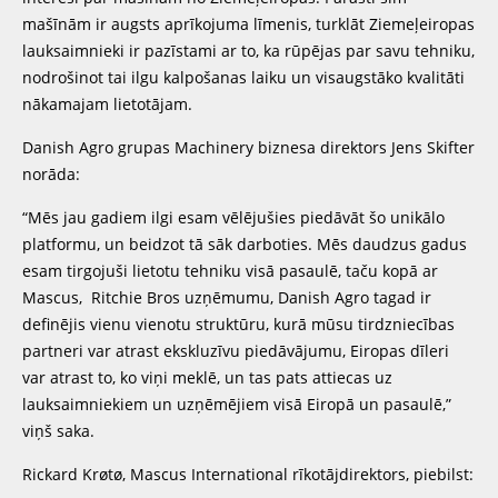
mašīnām ir augsts aprīkojuma līmenis, turklāt Ziemeļeiropas
lauksaimnieki ir pazīstami ar to, ka rūpējas par savu tehniku,
nodrošinot tai ilgu kalpošanas laiku un visaugstāko kvalitāti
nākamajam lietotājam.
Danish Agro grupas Machinery biznesa direktors Jens Skifter
norāda:
“Mēs jau gadiem ilgi esam vēlējušies piedāvāt šo unikālo
platformu, un beidzot tā sāk darboties. Mēs daudzus gadus
esam tirgojuši lietotu tehniku visā pasaulē, taču kopā ar
Mascus, Ritchie Bros uzņēmumu, Danish Agro tagad ir
definējis vienu vienotu struktūru, kurā mūsu tirdzniecības
partneri var atrast ekskluzīvu piedāvājumu, Eiropas dīleri
var atrast to, ko viņi meklē, un tas pats attiecas uz
lauksaimniekiem un uzņēmējiem visā Eiropā un pasaulē,”
viņš saka.
Rickard Krøtø, Mascus International rīkotājdirektors, piebilst: