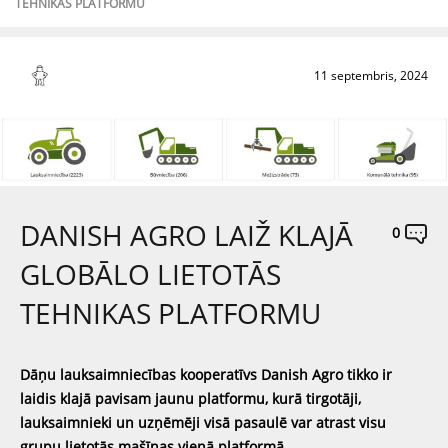
TEHNIKAS PLATFORMU
11 septembris, 2024
DANISH AGRO LAIŽ KLAJĀ
0
GLOBĀLO LIETOTĀS
TEHNIKAS PLATFORMU
Dāņu lauksaimniecības kooperatīvs Danish Agro tikko ir
laidis klajā pavisam jaunu platformu, kurā tirgotāji,
lauksaimnieki un uzņēmēji visā pasaulē var atrast visu
grupu lietotās mašīnas vienā platformā.