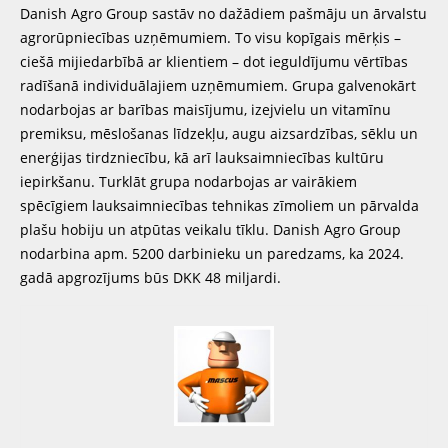
Danish Agro Group sastāv no dažādiem pašmāju un ārvalstu
agrorūpniecības uzņēmumiem. To visu kopīgais mērķis –
ciešā mijiedarbībā ar klientiem – dot ieguldījumu vērtības
radīšanā individuālajiem uzņēmumiem. Grupa galvenokārt
nodarbojas ar barības maisījumu, izejvielu un vitamīnu
premiksu, mēslošanas līdzekļu, augu aizsardzības, sēklu un
enerģijas tirdzniecību, kā arī lauksaimniecības kultūru
iepirkšanu. Turklāt grupa nodarbojas ar vairākiem
spēcīgiem lauksaimniecības tehnikas zīmoliem un pārvalda
plašu hobiju un atpūtas veikalu tīklu. Danish Agro Group
nodarbina apm. 5200 darbinieku un paredzams, ka 2024.
gadā apgrozījums būs DKK 48 miljardi.