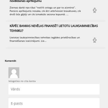
novākšanas aprīkojumu
Ziemas darbi nav tikai “notīrīt sniegu un par to aizmirst”.
Pareizs aprīkojums nosaka, cik ātri atbrīvosiet brauktuves, cik
droši būs gājēji un cik izmaksās sezona kopumā. ...
KĀPĒC BANKAS NEVĒLAS FINANSĒT LIETOTU LAUKSAIMNIECĪBAS
TEHNIKU?
Lietotas lauksaimniecības tehnikas iegādes priekšrocības un
finansēšanas izaicinājumi. Lie...
Komentēt
Ielogoties no cita konta