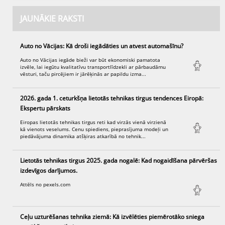
JAUNĀKIE RAKSTI
Auto no Vācijas: Kā droši iegādāties un atvest automašīnu?
Auto no Vācijas iegāde bieži var būt ekonomiski pamatota
izvēle, lai iegūtu kvalitatīvu transportlīdzekli ar pārbaudāmu
vēsturi, taču pircējiem ir jārēķinās ar papildu izma...
2026. gada 1. ceturkšņa lietotās tehnikas tirgus tendences Eiropā:
Ekspertu pārskats
Eiropas lietotās tehnikas tirgus reti kad virzās vienā virzienā
kā vienots veselums. Cenu spiediens, pieprasījuma modeļi un
piedāvājuma dinamika atšķiras atkarībā no tehnik...
Lietotās tehnikas tirgus 2025. gada nogalē: Kad nogaidīšana pārvēršas
izdevīgos darījumos.
Attēls no pexels.com
Ceļu uzturēšanas tehnika ziemā: Kā izvēlēties piemērotāko sniega